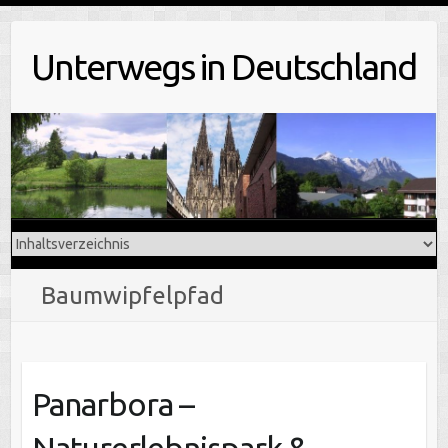
Skip
to
Unterwegs in Deutschland
content
Baumwipfelpfad
Panarbora –
Naturerlebnispark &