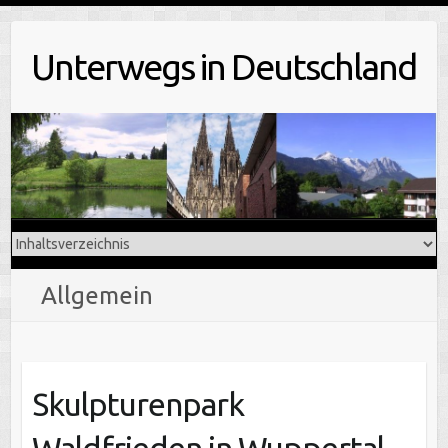
Skip
to
Unterwegs in Deutschland
content
Allgemein
Skulpturenpark
Waldfrieden in Wuppertal