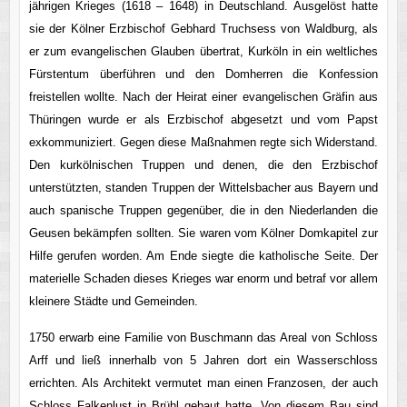
jährigen Krieges (1618 – 1648) in Deutschland. Ausgelöst hatte
sie der Kölner Erzbischof Gebhard Truchsess von Waldburg, als
er zum evangelischen Glauben übertrat, Kurköln in ein weltliches
Fürstentum überführen und den Domherren die Konfession
freistellen wollte. Nach der Heirat einer evangelischen Gräfin aus
Thüringen wurde er als Erzbischof abgesetzt und vom Papst
exkommuniziert. Gegen diese Maßnahmen regte sich Widerstand.
Den kurkölnischen Truppen und denen, die den Erzbischof
unterstützten, standen Truppen der Wittelsbacher aus Bayern und
auch spanische Truppen gegenüber, die in den Niederlanden die
Geusen bekämpfen sollten. Sie waren vom Kölner Domkapitel zur
Hilfe gerufen worden. Am Ende siegte die katholische Seite. Der
materielle Schaden dieses Krieges war enorm und betraf vor allem
kleinere Städte und Gemeinden.
1750 erwarb eine Familie von Buschmann das Areal von Schloss
Arff und ließ innerhalb von 5 Jahren dort ein Wasserschloss
errichten. Als Architekt vermutet man einen Franzosen, der auch
Schloss Falkenlust in Brühl gebaut hatte. Von diesem Bau sind